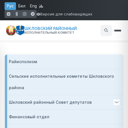
Перейти к основному содержанию
Рус
Бел
Eng
Версия для слабовидящих
(открывается в новом окне)
(открывается в новом окне)
(открывается в новом окне)
(открывается в новом окне)
ШКЛОВСКИЙ РАЙОННЫЙ
ИСПОЛНИТЕЛЬНЫЙ КОМИТЕТ
Основная на
Райисполком
Сельские исполнительные комитеты Шкловского
района
Шкловский районный Совет депутатов
Финансовый отдел