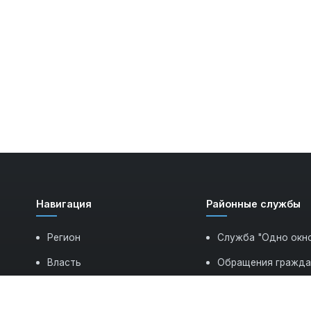
Навигация
Районные службы
Регион
Служба "Одно окн
Власть
Обращения гражд
Экономика
Режим работы