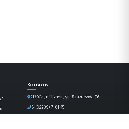
Контакты
213004, г. Шклов, ул. Ленинская, 76
о"
8 (02239) 7-81-15
ан
rik@shklov.gov.by