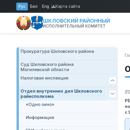
Перейти к основному содержанию
Рус
Бел
Eng
Карта сайта
ШКЛОВСКИЙ РАЙОННЫЙ
ИСПОЛНИТЕЛЬНЫЙ КОМИТЕТ
Прокуратура Шкловского района
Гл
Cуд Шкловского района
О
Могилевской области
Налоговая инспекция
Отдел внутренних дел Шкловского
21
райисполкома
Р
«Одно окно»
по
с 
Информация