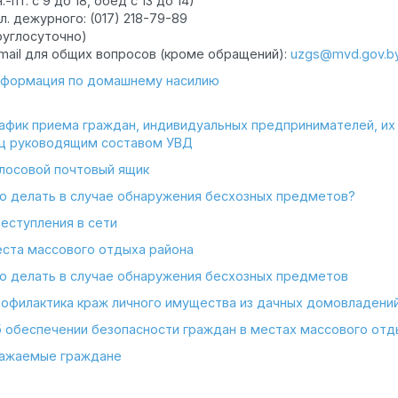
н.-пт. с 9 до 18, обед с 13 до 14)
л. дежурного: (017) 218-79-89
руглосуточно)
mail для общих вопросов (кроме обращений):
uzgs@mvd.gov.b
формация по домашнему насилию
афик приема граждан, индивидуальных предпринимателей, их
ц руководящим составом УВД
лосовой почтовый ящик
о делать в случае обнаружения бесхозных предметов?
еступления в сети
ста массового отдыха района
о делать в случае обнаружения бесхозных предметов
офилактика краж личного имущества из дачных домовладени
 обеспечении безопасности граждан в местах массового отд
ажаемые граждане