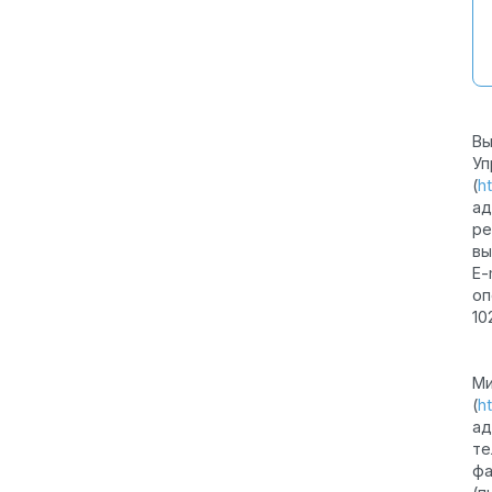
Вы
Уп
(
h
ад
ре
вы
E-
оп
10
Ми
(
h
ад
те
фа