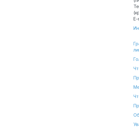
(п
Те
(к
E-
Ин
Гр
ли
Го
Чт
Пр
Ме
Чт
Пр
Об
Ув