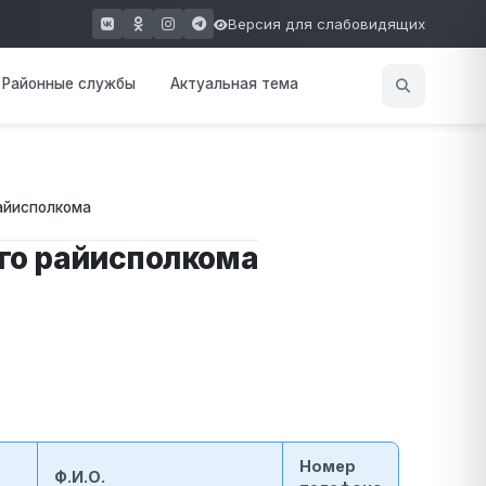
Версия для слабовидящих
(открывается в новом окне)
(открывается в новом окне)
(открывается в новом окне)
(открывается в новом окне)
Районные службы
Актуальная тема
айисполкома
го райисполкома
Номер
Ф.И.О.