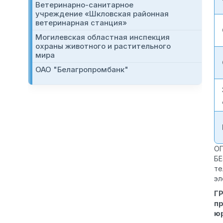
Ветеринарно-санитарное
учреждение «Шкловская районная
ветеринарная станция»
Могилевская областная инспекция
охраны животного и растительного
мира
ОАО "Белагропромбанк"
О
Б
те
эл
Г
пр
ю