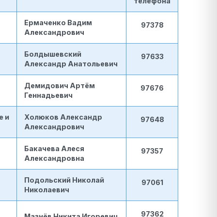
телефона
Ермаченко Вадим
97378
Александрович
Болдышевский
97633
Александр Анатольевич
Демидович Артём
97676
Геннадьевич
е и
Холюков Александр
97648
Александрович
Бакачева Алеся
97357
Александровна
Подольский Николай
97061
Николаевич
97362
Мазнёв Никита Игоревич