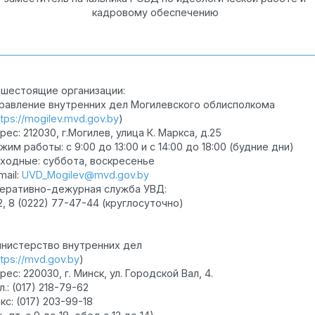
кадровому обеспечению
шестоящие организации:
равление внутренних дел Могилевского облисполкома
ttps://mogilev.mvd.gov.by
)
рес: 212030, г.Могилев, улица К. Маркса, д.25
жим работы: c 9:00 до 13:00 и с 14:00 до 18:00 (будние дни)
ходные: суббота, воскресенье
mail:
UVD_Mogilev@mvd.gov.by
еративно-дежурная служба УВД:
2, 8 (0222) 77-47-44 (круглосуточно)
нистерство внутренних дел
ttps://mvd.gov.by
)
рес: 220030, г. Минск, ул. Городской Вал, 4.
л.: (017) 218-79-62
кс: (017) 203-99-18