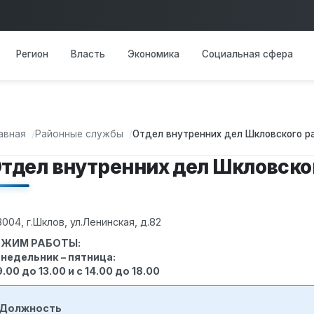
Основная навигация
Регион
Власть
Экономика
Социальная сфера
авная
Районные службы
Отдел внутренних дел Шкловского р
тдел внутренних дел Шкловско
3004, г.Шклов, ул.Ленинская, д.82
ЕЖИМ РАБОТЫ:
недельник – пятница:
9.00 до 13.00 и с 14.00 до 18.00
Должность